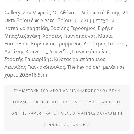
Gallery, Ζαν Μωρεάς 40, Αθήνα. Διάρκεια έκθεσης: 24
Οκτωβρίου έως 5 Δεκεμβρίου 2017 Συμμετέχουν:
Κατερίνα Χρηστίδη, Βασίλης Γεροδήμος, Ειρήνη
Μπαχλιτζανάκη, Χρήστος Γιαννόπουλος, Μαρία
Ευσταθίου, Κορνήλιος Γραμμένος, Δημήτρης Τάταρης,
Αντώνης Καπνίσης, Λεωνίδας Γιαννακόπουλος,
Στρατής Ταυλαρίδης, Κώστας Χριστόπουλος.
Λεωνίδας Γιαννακόπουλος, The key holder, μελάνι σε
χαρτί, 20,5x16,5cm
ΣΥΜΜΕΤΟΧΉ ΤΟΥ ΛΕΩΝΊΔΑ ΓΙΑΝΝΑΚΌΠΟΥΛΟΥ ΣΤΗΝ
ΟΜΑΔΙΚΉ ΈΚΘΕΣΗ ΜΕ ΤΊΤΛΟ ‘’SEE IF YOU CAN FIT IT
ON THE PAPER’’ ΚΑΙ ΕΠΙΜΈΛΕΙΑ ΜΑΤΊΝΑΣ ΧΑΡΑΛΆΜΠΗ
ΣΤΗΝ U.F.A.P GALLERY