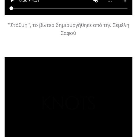
''Στάθμη'', το βίντεο δημιουργήθηκε από την Σεμέλη
Σαφού