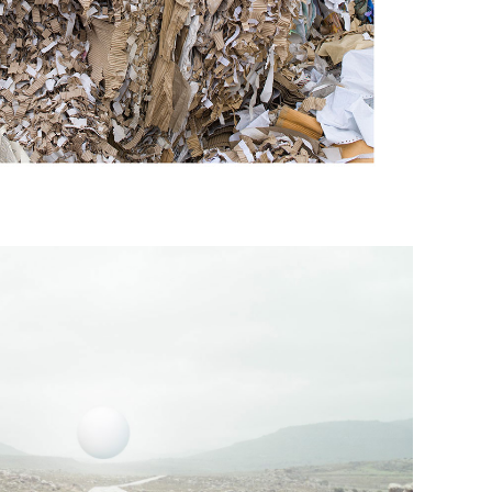
ραλαμπίδης & Μαίρη Χαιρετάκη