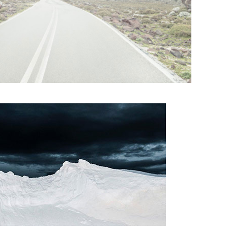
Έφη Χαλιορή