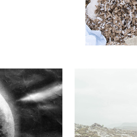
Πάνος Χα