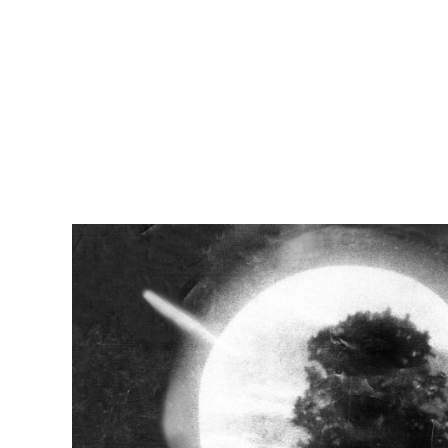
Κώστας Ορδόλης