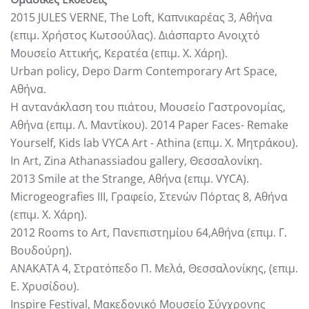
2015 JULES VERNE, The Loft, Καπνικαρέας 3, Αθήνα
(επιµ. Χρήστος Κωτσούλας). Διάσπαρτο Ανοιχτό
Μουσείο Αττικής, Κερατέα (επιµ. X. Xάρη).
Urban policy, Depo Darm Contemporary Art Space,
Αθήνα.
Η αντανάκλαση του πιάτου, Μουσείο Γαστρονοµίας,
Αθήνα (επιµ. Λ. Μαντίκου). 2014 Paper Faces- Remake
Yourself, Kids lab VYCA Art - Athina (επιµ. Χ. Μητράκου).
In Art, Ζina Αthanassiadou gallery, Θεσσαλονίκη.
2013 Smile at the Strange, Aθήνα (επιµ. VYCA).
Microgeografies III, Γραφείο, Στενών Πόρτας 8, Αθήνα
(επιµ. X. Xάρη).
2012 Rooms to Art, Πανεπιστηµίου 64,Αθήνα (επιµ. Γ.
Βουδούρη).
ΑΝΑΚΑΤΑ 4, Στρατόπεδο Π. Μελά, Θεσσαλονίκης, (επιµ.
Ε. Χρυσίδου).
Inspire Festival, Μακεδονικό Μουσείο Σύγχρονης