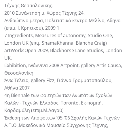
Τέχνης Θεσσαλονίκης.
2010 Συνάντηση ιι, Χώρος Τέχνης 24.
Ανθρώπινα µέτρα, Πολιτιστικό κέντρο Μελίνα, Αθήνα
(επιµ. Ι. Κρητικού). 2009 1
7 Ingredients, Measures of autonomy, Studio One,
London UK (επιµ ShamaKhanna, Blanche Craig)
artWorksOpen 2009, Blackhorse Lane Studios, London
UK.
Exhibition, Iwάννινα 2008 Artpoint, gallery Artis Causa,
Θεσσαλονίκη
Άνω Τελεία, gallery Fizz, Γιάννα Γραµµατοπούλου,
Αθήνα 2007
4η Biennale των φοιτητών των Ανωτάτων Σχολών
Καλών - Τεχνών Ελλάδος, Toronto, Εκ-ποµπή,
Καρδαµύλη (επιµ.Μ.Λαγού)
Έκθεση των Αποφοίτων ’05-’06 Σχολής Καλών Τεχνών
Α.Π.Θ.,Μακεδονικό Μουσείο Σύγχρονης Τέχνης,