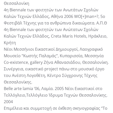
Θεσσαλονίκη
4η Biennale των φοιτητών των Ανωτάτων Σχολών
Καλών Τεχνών Ελλάδος, Αθήνα 2006 WO[+]man=?, 5ο
Φεστιβάλ Τέχνης για τα ανθρώπινα δικαιώµατα. Α.Π.Θ
4η Biennale των φοιτητών των Ανώτατων Σχολών
Καλών Τεχνών Ελλάδος, Creta Maris Hotels, Ηράκλειο,
Κρήτη
Νέοι Μεσσήνιοι Εικαστικοί Δηµιουργοί, Λαογραφικό
Μουσείο “Κωστής Παλαµάς”, Κυπαρισσία, Μεσσηνία
Co-existence, gallery Ζήνα Αθανασιάδου, Θεσσαλονίκη.
Συνέργεια, εικαστικό project πάνω στο µουσικό έργο
του Ανέστη Λογοθέτη, Κέντρο Σύγχρονης Τέχνης
Θεσσαλονίκης.
Belle arte lamia ’06, Λαµία. 2005 Νέοι Εικαστικοί στο
Τελλόγλειο,Τελλόγλειο Ίδρυµα Τεχνών Θεσσαλονίκης.
2004
Επιµέλεια και συµµετοχή σε έκθεση σκηνογραφίας “Το