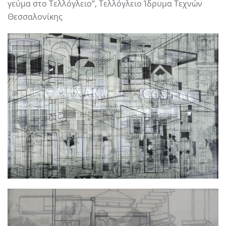
γεύµα στο Τελλόγλειο”, Τελλόγλειο Ίδρυµα Τεχνών
Θεσσαλονίκης
Αντικειμενικότητα No 8